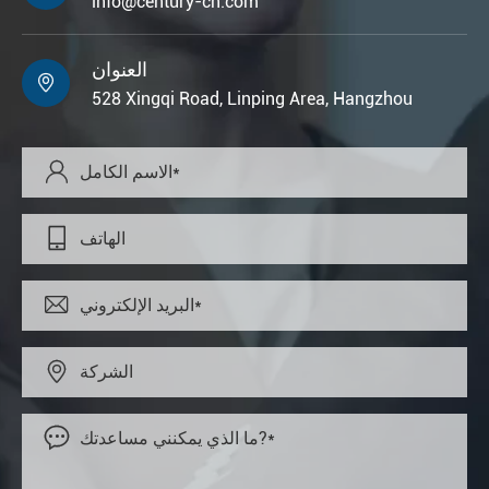
info@century-cn.com
العنوان

528 Xingqi Road, Linping Area, Hangzhou




