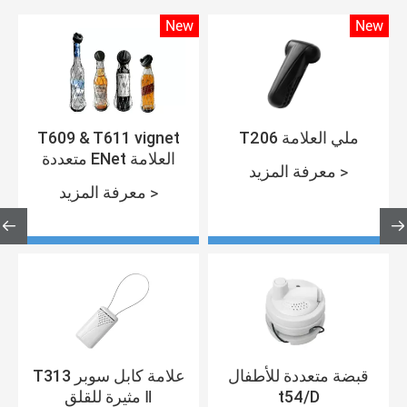
w
New
New
T609 & T611 vignet
T206 ملي العلامة
متعددة ENet العلامة
معرفة المزيد >
معرفة المزيد >


قبضة متعددة للأطفال
T313 علامة كابل سوبر
t54/D
مثيرة للقلق Ⅱ