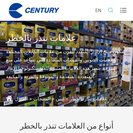


EN
علامات تنذر بالخطر
يتكون منتج الإنذار المتعدد للقرن من علامات الكابلات المختلفة
وعلامات الدبوس والقبضات المتعددة التي تساعد على منع
السرقة. تتميز هذه العلامات المثيرة للقلق بتكنولوجيا الإنذار
المتعددة المتقدمة والموثوقة والمرنة والمكيفة.
علامات تنذر بالخطر
إيس
المنتجات
المنزل
أنواع من العلامات تنذر بالخطر