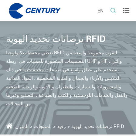


EN
ترصانات تحديد الهوية RFID
تغطي محفظة تكنولوجيا RFID للقرن مجموعة واسعة من
التصميمات المتطورة للعمليات في أربطة UHF و HF ، والتي
تستخدم على نطاق واسع في صناعات مختلفة-بما في ذلك
الملابس والأزياء والجمال والعناية الشخصية ، المواد الغذائية
والمشروبات والسيارات والطيران والأدوية والرعاية الصحية
والنقل والخدمات اللوجستية والكتب والطباعة ، التصنيع وغيرها
من المجالات.
ترصانات تحديد الهوية RFID
رفيد
المنتجات
المنزل