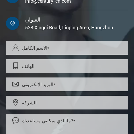
info@century-cn.com
العنوان

528 Xingqi Road, Linping Area, Hangzhou




