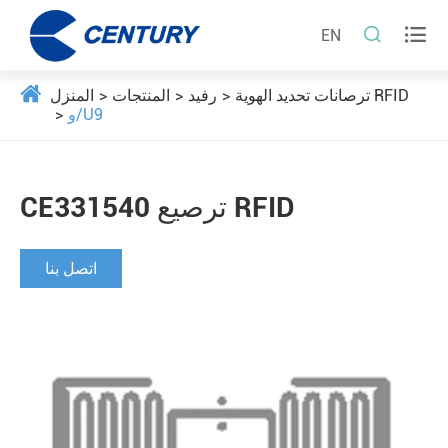


EN
ترصانات تحديد الهوية RFID
رفيد
المنتجات
المنزل
و/U9
CE331540 ترصيع RFID
اتصل بنا