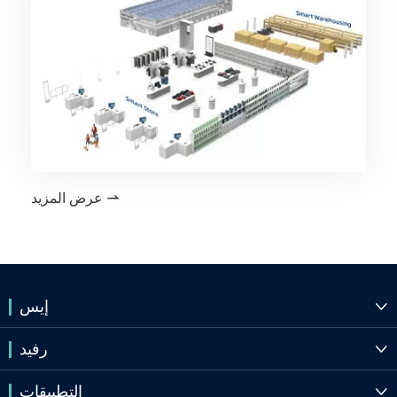
عرض المزيد

إيس

رفيد

التطبيقات
