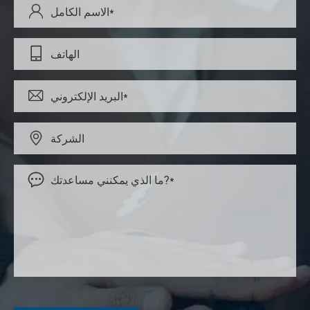




