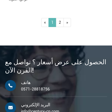
«
1
2
»
الحصول على عرض أسعار ؟ تواصل مع
القرن الآن!
هاتف

0571-28818756
البريد الإلكتروني

info@century-cn.com