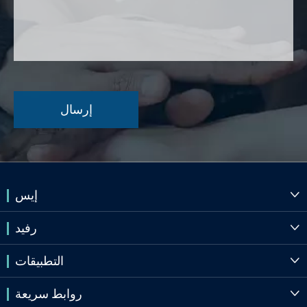
إيس

رفيد

التطبيقات

روابط سريعة
