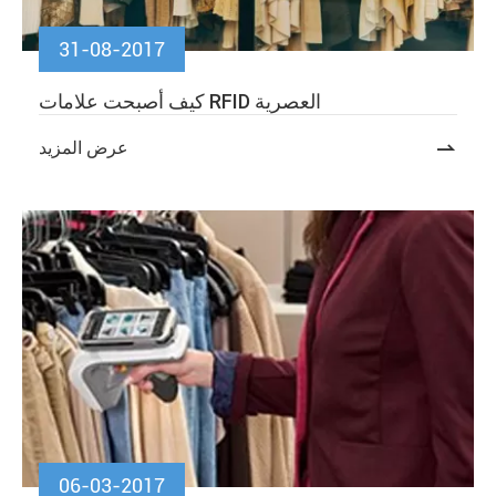
31-08-2017
كيف أصبحت علامات RFID العصرية

عرض المزيد
06-03-2017