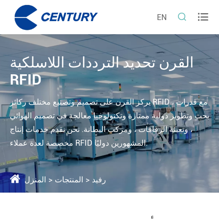


EN
القرن تحديد الترددات اللاسلكية
RFID
يركز القرن على تصميم وتصنيع مختلف ركائز RFID ، مع قدرات
بحث وتطوير دولية ممتازة وتكنولوجيا معالجة في تصميم الهوائي
، وتعبئة الرقاقات ، ومركب البطانة. نحن نقدم خدمات إنتاج
مخصصة لعدة عملاء RFID المشهورين دوليًا.
رفيد
المنتجات
المنزل