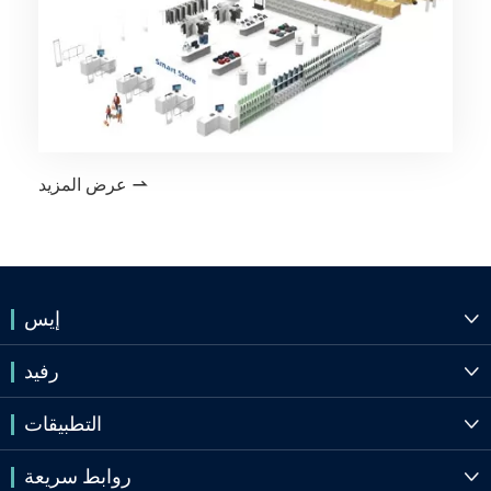
عرض المزيد

إيس

رفيد

التطبيقات

روابط سريعة
