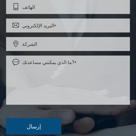



