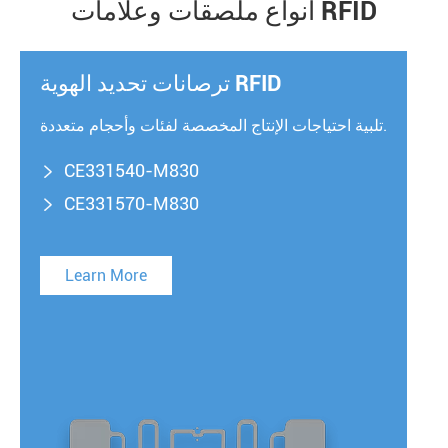
أنواع ملصقات وعلامات RFID
ترصانات تحديد الهوية RFID
تلبية احتياجات الإنتاج المخصصة لفئات وأحجام متعددة.
CE331540-M830

CE331570-M830

Learn More