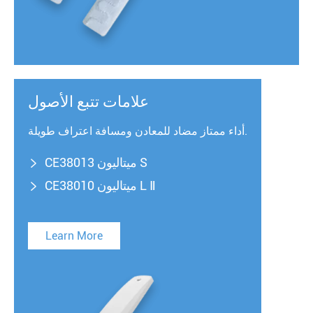
علامات تتبع الأصول
أداء ممتاز مضاد للمعادن ومسافة اعتراف طويلة.
CE38013 ميتاليون S

CE38010 ميتاليون L Ⅱ

Learn More