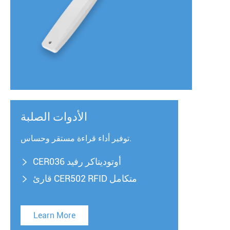
الأدوات الصلبة
توفير أداء قراءة مستقر وحساس.
CER036 أوتوديتاكر رفيد

قارئ CER502 RFID متكامل

Learn More