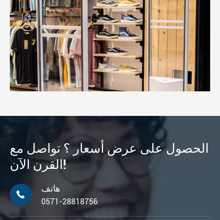
الحصول على عرض أسعار ؟ تواصل مع
القرن الآن!
هاتف

0571-28818756