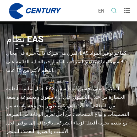


EN
نظام EAS
القرن هي شركة ذات خبرة في مجال EAS كما تم توفير المواد
الاستهلاكية المضادة للسرقة ، التكنولوجيا العالية القائمة على
النظم لأكثر من 15 عاما.
تعمل سلسلة أنظمة EAS المذكورة على تحسين الوقاية من
الخسارة من خلال الحصول على أداء متفوق ومجموعة واسعة
من الوظائف. قامت الشركة بتطوير مجموعة واسعة من
التصميمات وأنواع المنتجات ، من أجل تعزيز الوقاية من السرقة
مع تقديم تجربة أفضل لزبناء الشركة ، بالإضافة إلى توفير الحل
الأنسب والصديق للعملاء للمتجر.