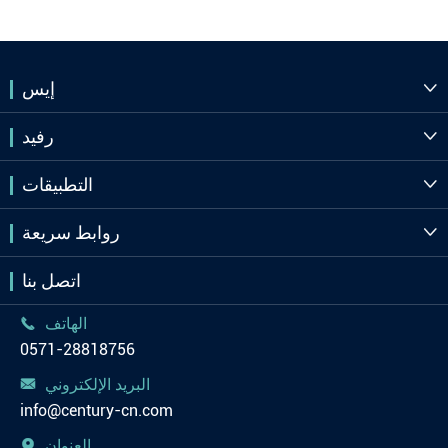
إيس

رفيد

التطبيقات

روابط سريعة

اتصل بنا
الهاتف

0571-28818756
البريد الإلكتروني

info@century-cn.com
العنوان
