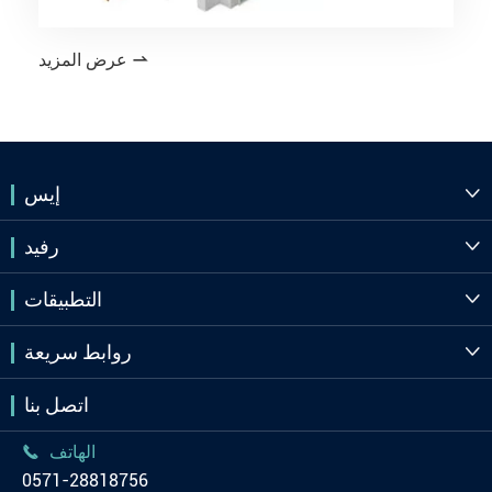
عرض المزيد

إيس

رفيد

التطبيقات

روابط سريعة

اتصل بنا
الهاتف

0571-28818756