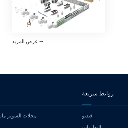
عرض المزيد

روابط سريعة
فيديو
محلات السوبر مار
التعليمات