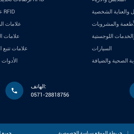
ل والعناية الشخصية
علامات RFID
أطعمة والمشروبات
علامات ال
الخدمات اللوجستية
علامات ا
السيارات
علامات تتبع ا
ية الصحية والضيافة
الأدوات 
الهاتف:

0571-28818756
خريطة الموقع
سياسة الخصوصية
جميع الحقوق محفوظة.