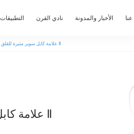
عنا
الأخبار والمدونة
نادي القرن
التطبيقات
 للسحب قبضة متعددة للأطفال
نظام EAS
CE36037 الرمز البريدي العلامة
T313 علامة كابل سوبر مثيرة للقلق Ⅱ
T313 علامة كابل سوبر مثيرة للقلق Ⅱ