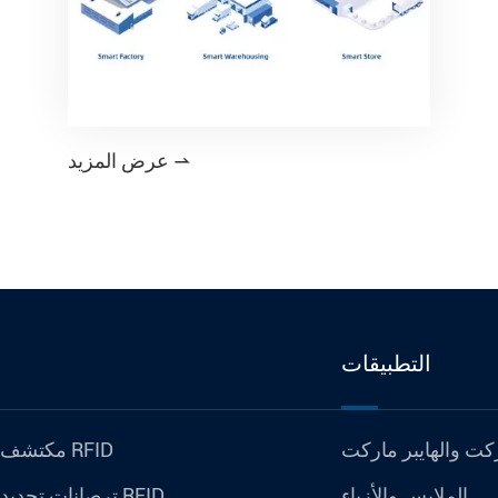
عرض المزيد

التطبيقات
كت والهايبر ماركت
مكتشف المنتج RFID
الملابس والأزياء
ترصانات تحديد الهوية RFID