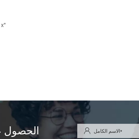
62x34 من من م
الحصول ع
