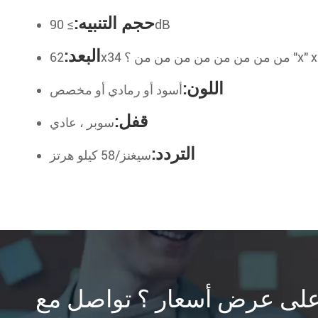
حجم التنبيه:
≥ 90dB
البعد:
ن من من من من من ؟ "x" x x"
اللون:
أسود أو رمادي أو مخصص
قفل:
سوبر ، عادي
التردد:
سيغنز/58 كيلو هرتز
لى عرض أسعار ؟ تواصل مع