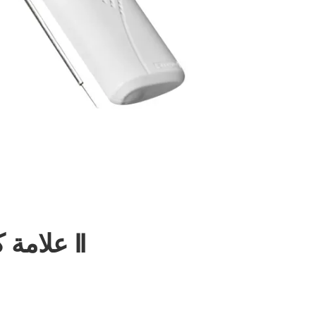
مواصفات T313 علامة كابل سوبر مثيرة للقلق Ⅱ