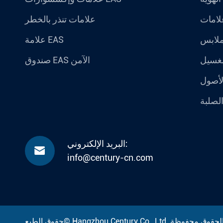
علامات تنذر بالخطر
ملابس
علامة EAS
لغسيل
صندوق EAS الآمن
لأصول
الصلبة
البريد الإلكتروني:

info@century-cn.com
Hangzhou Century Co., Ltd.
حقوق الطبع©