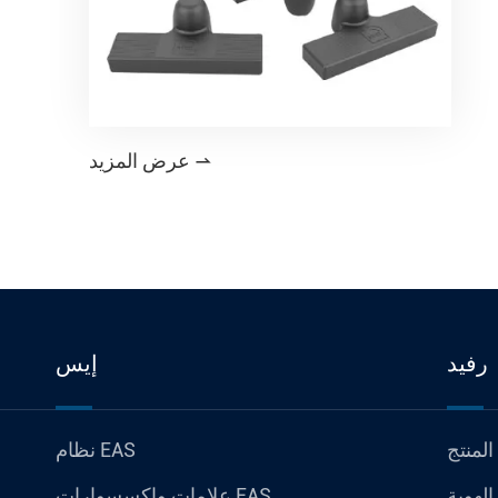
عرض المزيد

رفيد
إيس
نظام EAS
علامات وإكسسوارات EAS