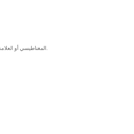
الافراج عن القفل باستخدام detacher المغناطيسي أو العلامة سوف تتوقف مثيرة للقلق في 5 دقائق من تلقاء نفسها.